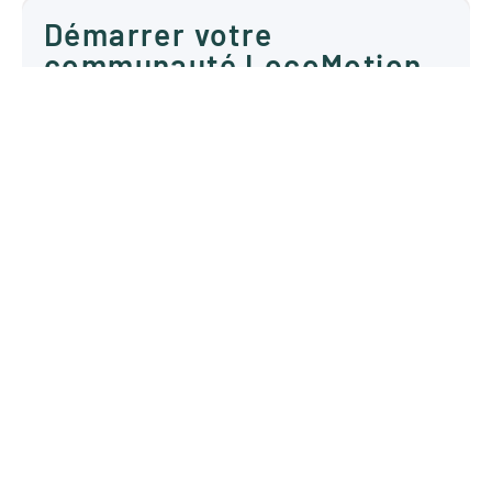
Démarrer votre
communauté LocoMotion
Groupes citoyens, municipalités, OBNL,
entreprise, l’équipe du réseau LocoMotion
vous accompagne dans cette aventure
collective!
Découvrez comment prendre le volant de
votre projet local
En savoir plus